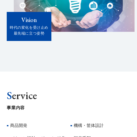
Vision
時代の変化を受け止め
最先端に立つ姿勢
S
ervice
事業内容
商品開発
機構・筐体設計
■
■