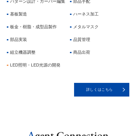
パターン設計・ガーバー編集
部品手配
■
■
基板製造
ハーネス加工
■
■
板金・樹脂・成型品製作
メタルマスク
■
■
部品実装
品質管理
■
■
組立機器調整
商品出荷
■
■
LED照明・LED光源の開発
■
詳しくはこちら
A
gent Connection